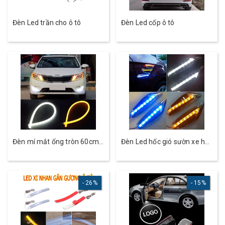
Đèn Led trần cho ô tô
Đèn Led cốp ô tô
Đèn mí mắt ống tròn 60cm
Đèn Led hốc gió sườn xe hơi
2 màu
cao cấp - DC12V
26%
15%