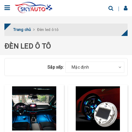
Trang chủ
Đèn led ô tô
ĐÈN LED Ô TÔ
Sắp xếp:
Mặc định