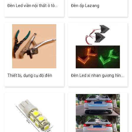
Đèn Led viền nội thất ô tô
Đèn ốp Lazang
đổi màu bằng App điện
thoại
Thiết bị, dụng cụ độ đèn
Đèn Led xi nhan gương hình
mũi tên