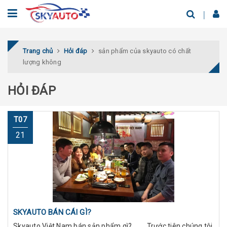
Trang chủ
Hỏi đáp
sản phẩm của skyauto có chất
lượng không
HỎI ĐÁP
T07
21
SKYAUTO BÁN CÁI GÌ?
Skyauto Việt Nam bán sản phẩm gì? Trước tiên chúng tôi