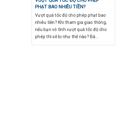
VƯỢT QUÁ TỐC ĐỘ CHO PHÉP
PHẠT BAO NHIÊU TIỀN?
Vượt quá tốc độ cho phép phạt bao
nhiêu tiền? Khi tham gia giao thông,
nếu bạn vô tình vượt quá tốc độ cho
phép thì sẽ bị như thế nào? Bà...