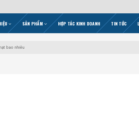
HIỆU
SẢN PHẨM
HỢP TÁC KINH DOANH
TIN TỨC
hạt bao nhiêu