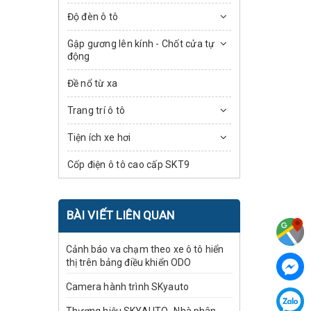
Độ đèn ô tô
Gập gương lên kính - Chốt cửa tự
động
Đề nổ từ xa
Trang trí ô tô
Tiện ích xe hơi
Cốp điện ô tô cao cấp SKT9
BÀI VIẾT LIÊN QUAN
Cảnh báo va chạm theo xe ô tô hiển
thị trên bảng điều khiển ODO
Camera hành trình SKyauto