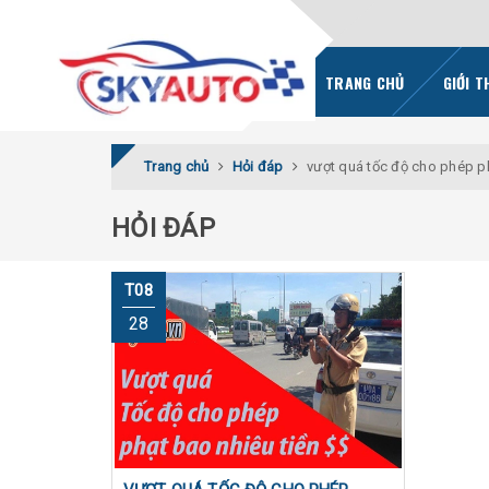
TRANG CHỦ
GIỚI T
Trang chủ
Hỏi đáp
vượt quá tốc độ cho phép p
HỎI ĐÁP
T08
28