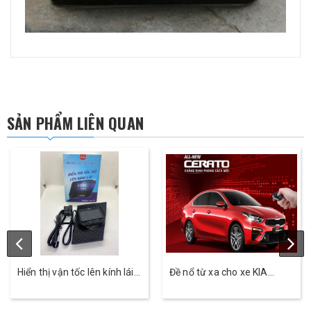
SẢN PHẨM LIÊN QUAN
Hiển thị vận tốc lên kính lái ô
Đề nổ từ xa cho xe KIA
tô HUD Cross- Skyauto
Cerato - Skey