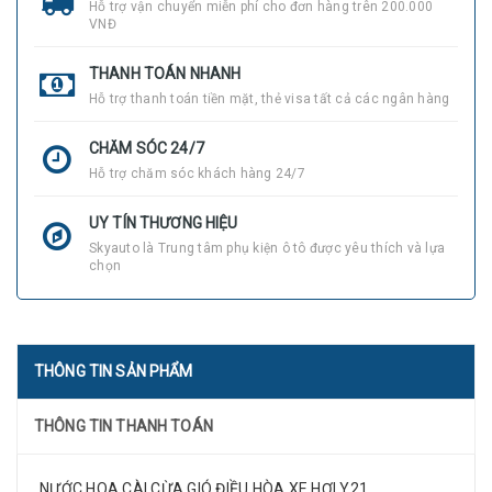
Hỗ trợ vận chuyển miễn phí cho đơn hàng trên 200.000
VNĐ
THANH TOÁN NHANH
Hỗ trợ thanh toán tiền mặt, thẻ visa tất cả các ngân hàng
CHĂM SÓC 24/7
Hỗ trợ chăm sóc khách hàng 24/7
UY TÍN THƯƠNG HIỆU
Skyauto là Trung tâm phụ kiện ô tô được yêu thích và lựa
chọn
THÔNG TIN SẢN PHẨM
THÔNG TIN THANH TOÁN
NƯỚC HOA CÀI CỪA GIÓ ĐIỀU HÒA XE HƠI Y21