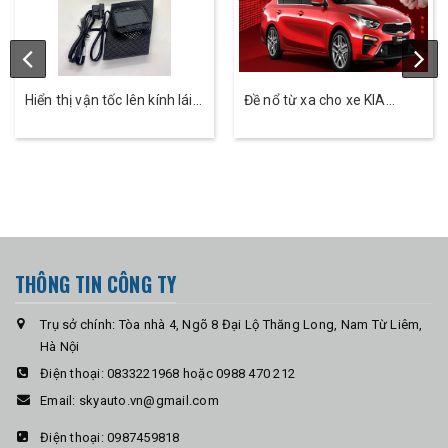
Hiển thị vận tốc lên kính lái ô
Đề nổ từ xa cho xe KIA
tô HUD Cross- Skyauto
Cerato - Skey
THÔNG TIN CÔNG TY
Trụ sở chính: Tòa nhà 4, Ngõ 8 Đại Lộ Thăng Long, Nam Từ Liêm,
Hà Nội
Điện thoại:
0833221968 hoặc 0988 470 212
Email:
skyauto.vn@gmail.com
Điện thoại:
0987459818