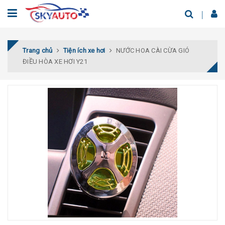
Trang chủ
Tiện ích xe hơi
NƯỚC HOA CÀI CỪA GIÓ
ĐIỀU HÒA XE HƠI Y21