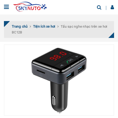
Trang chủ
Tiện ích xe hơi
Tẩu sạc nghe nhạc trên xe hơi
BC12B