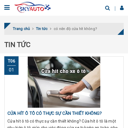
Trang chủ
Tin tức
có nên độ cửa hít không?
TIN TỨC
T06
01
CỬA HÍT Ô TÔ CÓ THỰC SỰ CẦN THIẾT KHÔNG?
Cửa hít ô tô có thực sự cần thiết không? Cửa hít ô tô là một
phụ kiện ô tô giúp cho việc đóng cửa xe trở nên an toàn, nhẹ