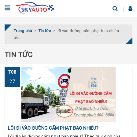
Trang chủ
Tin tức
đi vào đường cấm phạt bao nhiêu
tiền
TIN TỨC
T08
27
LỖI ĐI VÀO ĐƯỜNG CẤM PHẠT BAO NHIÊU?
Lỗi đi vào đường cấm phạt bao nhiêu? Theo quy định của