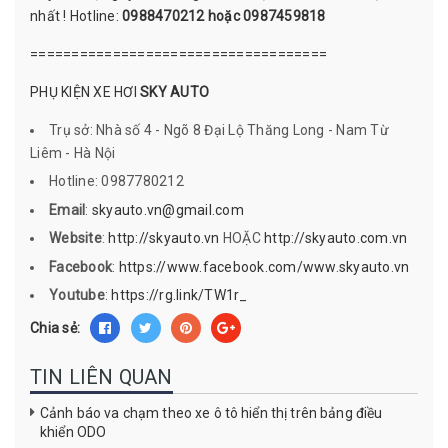
nhất ! Hotline:
0988470212 hoặc 0987459818
====================================
PHỤ KIỆN XE HƠI
SKY AUTO
Trụ sở: Nhà số 4 - Ngõ 8 Đại Lộ Thăng Long - Nam Từ
Liêm - Hà Nội
Hotline: 0987780212
Email
:
skyauto.vn@gmail.com
Website
:
http://skyauto.vn
HOẶC
http://skyauto.com.vn
Facebook
:
https://www.facebook.com/www.skyauto.vn
Youtube
:
https://rg.link/TW1r_
Chia sẻ:
TIN LIÊN QUAN
Cảnh báo va chạm theo xe ô tô hiển thị trên bảng điều
khiển ODO