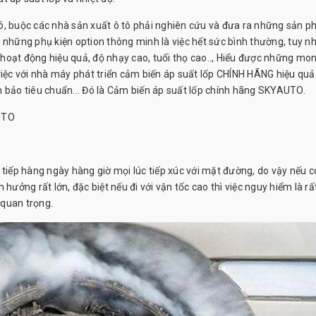
ô tô, buộc các nhà sản xuất ô tô phải nghiên cứu và đưa ra những sản 
 những phụ kiện option thông minh là việc hết sức bình thường, tuy n
hoạt động hiệu quả, độ nhạy cao, tuổi thọ cao.., Hiểu được những mo
c với nhà máy phát triển cảm biến áp suất lốp CHÍNH HÃNG hiệu quả t
m bảo tiêu chuẩn... Đó là Cảm biến áp suất lốp chính hãng SKYAUTO.
UTO
 tiếp hàng ngày hàng giờ mọi lúc tiếp xúc với mặt đường, do vậy nếu c
h hưởng rất lớn, đặc biệt nếu đi với vận tốc cao thì việc nguy hiểm là rất
 quan trọng.