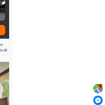
hâm
ốp để