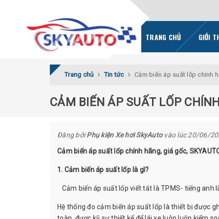
TRANG CHỦ
GIỚI T
Trang chủ
Tin tức
Cảm biến áp suất lốp chính 
CẢM BIẾN ÁP SUẤT LỐP CHÍNH
Đăng bởi
Phụ kiện Xe hơi SkyAuto
vào lúc 20/06/2
Cảm biến áp suất lốp chính hãng, giá gốc, SKYAUT
1. Cảm biến áp suất lốp là gì?
Cảm biến áp suất lốp viết tắt là TPMS- tiếng anh l
Hệ thống đo cảm biến áp suất lốp là thiết bị được 
toàn, được kỹ sư thiết kế để lái xe luôn luôn kiểm so