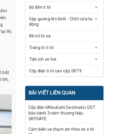
Độ đèn ô tô
phẩm
hiên
Gập gương lên kính - Chốt cửa tự
động
ng
ại thị
Đề nổ từ xa
Trang trí ô tô
Tiện ích xe hơi
Cốp điện ô tô cao cấp SKT9
ó bất
 lớn,
BÀI VIẾT LIÊN QUAN
Cốp điện Mitsubishi Destinator DST
bảo hành 3 năm thương hiệu
SKYGATE
Cảm biến va chạm zin theo xe ô tô