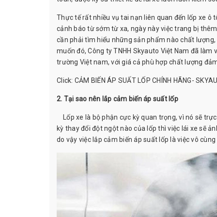
Thực tế rất nhiều vụ tai nạn liên quan đến lốp xe 
cảnh báo từ sớm từ xa, ngày này việc trang bị thêm
cần phải tìm hiểu những sản phẩm nào chất lượng, 
muốn đó, Công ty TNHH Skyauto Việt Nam đã làm việ
trường Việt nam, với giá cả phù hợp chất lượng đả
Click:
CẢM BIẾN ÁP SUẤT LỐP CHÍNH HÃNG- SKYA
2. Tại sao nên lắp cảm biến áp suất lốp
Lốp xe là bộ phận cực kỳ quan trọng, vì nó sẽ trực
kỳ thay đổi đột ngột nào của lốp thì việc lái xe sẽ ản
do vậy việc lắp cảm biến áp suất lốp là việc vô cùng