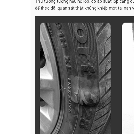
Thử tưởng tượng nếu nổ lốp, do áp suất lốp căng quá
để theo dõi quan sát thật khủng khiếp một tai nạn về