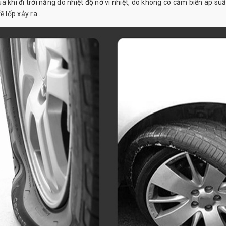
 khi đi trời nắng do nhiệt độ nở vì nhiệt, do không có cảm biến áp suấ
 lốp xảy ra...