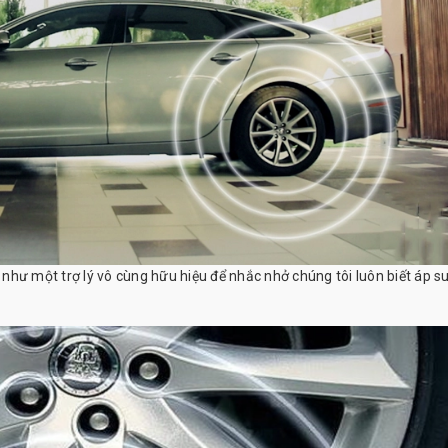
ó như một trợ lý vô cùng hữu hiệu để nhắc nhở chúng tôi luôn biết áp s