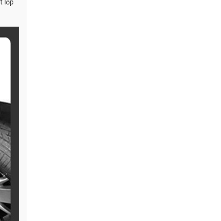
t lốp