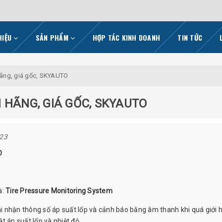
HIỆU
SẢN PHẨM
HỢP TÁC KINH DOANH
TIN TỨC
hãng, giá gốc, SKYAUTO
 HÃNG, GIÁ GỐC, SKYAUTO
023
O
à:
Tire Pressure Monitoring System
ghi nhận thông số áp suất lốp và cảnh báo bằng âm thanh khi quá giới 
át áp suất lốp và nhiệt độ.