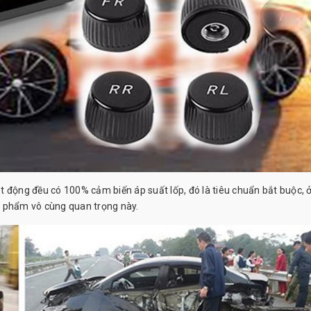
 động đều có 100% cảm biến áp suất lốp, đó là tiêu chuẩn bắt buộc, ở
n phẩm vô cùng quan trọng này.