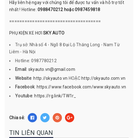
Hãy liên hệ ngay với chúng tôi để được tư vấn và hỗ trợ tốt
nhất ! Hotline:
0988470212 hoặc 0987459818
====================================
PHỤ KIỆN XE HƠI
SKY AUTO
Trụ sở: Nhà số 4 - Ngõ 8 Đại Lộ Thăng Long - Nam Từ
Liêm - Hà Nội
Hotline: 0987780212
Email
:
skyauto.vn@gmail.com
Website
:
http://skyauto.vn
HOẶC
http://skyauto.com.vn
Facebook
:
https://www.facebook.com/www.skyauto.vn
Youtube
:
https://rg.link/TW1r_
Chia sẻ:
TIN LIÊN QUAN