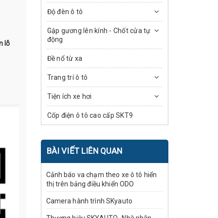
Độ đèn ô tô
Gập gương lên kính - Chốt cửa tự
động
n lỗ
Đề nổ từ xa
Trang trí ô tô
Tiện ích xe hơi
Cốp điện ô tô cao cấp SKT9
BÀI VIẾT LIÊN QUAN
Cảnh báo va chạm theo xe ô tô hiển
thị trên bảng điều khiển ODO
Camera hành trình SKyauto