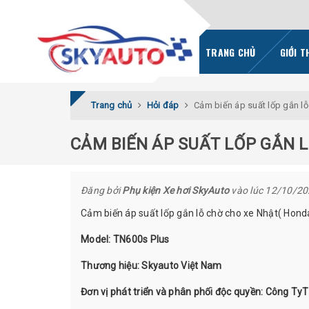
TRANG CHỦ
GIỚI T
Trang chủ
Hỏi đáp
Cảm biến áp suất lốp gắn lỗ
CẢM BIẾN ÁP SUẤT LỐP GẮN L
Đăng bởi
Phụ kiện Xe hơi SkyAuto
vào lúc 12/10/2
Cảm biến áp suất lốp gắn lỗ chờ cho xe Nhật( Hond
Model: TN600s Plus
Thương hiệu: Skyauto Việt Nam
Đơn vị phát triển và phân phối độc quyền: Công T