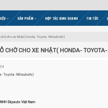
HIỆU
SẢN PHẨM
HỢP TÁC KINH DOANH
TIN TỨC
 chờ cho xe Nhật( Honda- Toyota- Mitsubishi)
Ỗ CHỜ CHO XE NHẬT( HONDA- TOYOTA-
024
a- Toyota- Mitsubishi)
yTNHH Skyauto Việt Nam