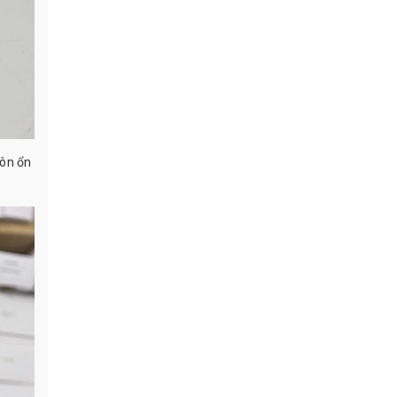
uôn ổn