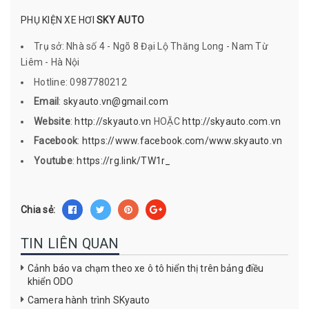
PHỤ KIỆN XE HƠI
SKY AUTO
Trụ sở: Nhà số 4 - Ngõ 8 Đại Lộ Thăng Long - Nam Từ
Liêm - Hà Nội
Hotline: 0987780212
Email
:
skyauto.vn@gmail.com
Website
:
http://skyauto.vn
HOẶC
http://skyauto.com.vn
Facebook
:
https://www.facebook.com/www.skyauto.vn
Youtube
:
https://rg.link/TW1r_
Chia sẻ:
TIN LIÊN QUAN
Cảnh báo va chạm theo xe ô tô hiển thị trên bảng điều
khiển ODO
Camera hành trình SKyauto