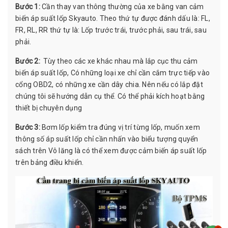
Bước 1:
Cần thay van thông thường của xe bằng van cảm
biến áp suất lốp Skyauto. Theo thứ tự được đánh dấu là: FL,
FR, RL, RR thứ tự là: Lốp trước trái, trước phải, sau trái, sau
phải.
Bước 2:
Tùy theo các xe khác nhau mà lắp cục thu cảm
biến áp suất lốp, Có những loại xe chỉ cần cắm trực tiếp vào
cổng OBD2, có những xe cần dây chia. Nên nếu có lắp đặt
chúng tôi sẽ hướng dẫn cụ thể. Có thể phải kích hoạt bằng
thiết bị chuyên dụng
Bước 3:
Bơm lốp kiểm tra đúng vị trí từng lốp, muốn xem
thông số áp suất lốp chỉ cần nhấn vào biểu tượng quyển
sách trên Vô lăng là có thể xem được cảm biến áp suất lốp
trên bảng điều khiển.