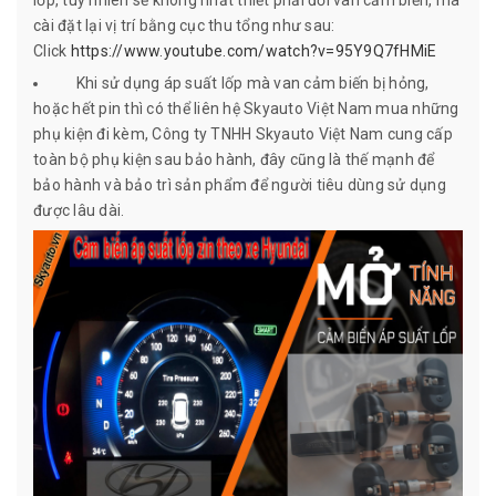
lốp, tuy nhiên sẽ không nhất thiết phải đổi van cảm biến, mà
cài đặt lại vị trí bằng cục thu tổng như sau:
Click
https://www.youtube.com/watch?v=95Y9Q7fHMiE
Khi sử dụng áp suất lốp mà van cảm biến bị hỏng,
hoặc hết pin thì có thể liên hệ Skyauto Việt Nam mua những
phụ kiện đi kèm, Công ty TNHH Skyauto Việt Nam cung cấp
toàn bộ phụ kiện sau bảo hành, đây cũng là thế mạnh để
bảo hành và bảo trì sản phẩm để người tiêu dùng sử dụng
được lâu dài.