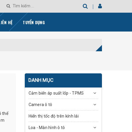
LIÊN HỆ
TUYỂN DỤNG
DANH MỤC
Cảm biến áp suất lốp - TPMS
Camera ô tô
ó thể
Hiển thị tốc độ trên kính lái
hêm
Loa - Màn hình ô tô