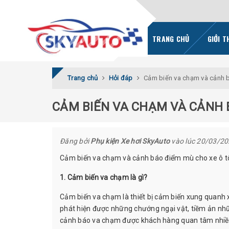
TRANG CHỦ
GIỚI T
Trang chủ
Hỏi đáp
Cảm biến va chạm và cảnh 
CẢM BIẾN VA CHẠM VÀ CẢNH 
Đăng bởi
Phụ kiện Xe hơi SkyAuto
vào lúc 20/03/2
Cảm biến va chạm và cảnh báo điểm mù cho xe ô t
1. Cảm biến va chạm là gì?
Cảm biến va chạm là thiết bị cảm biến xung quanh xe 
phát hiện được những chướng ngại vật, tiềm ản nhữ
cảnh báo va chạm được khách hàng quan tâm nhiề