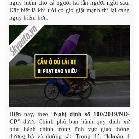
nguy hiểm cho cả người lái lẫn người ngồi sau.
Đặc biệt là khi trời có gió giật mạnh thì lại càng
nguy hiểm hơn.
Hiện nay, theo “
Nghị định số 100/2019/NĐ-
CP
” được Chính phủ ban hành quy định xử
phạt hành chính trong lĩnh vực giao thông
đường bộ và đường sắt. Trong đó, “
khoản 1