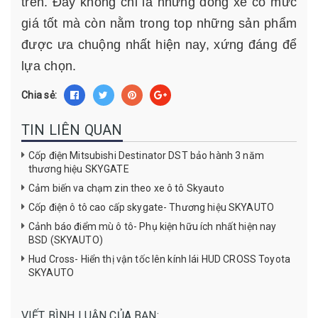
trên. Đây không chỉ là những dòng xe có mức
giá tốt mà còn nằm trong top những sản phẩm
được ưa chuộng nhất hiện nay, xứng đáng để
lựa chọn.
Chia sẻ:
TIN LIÊN QUAN
Cốp điện Mitsubishi Destinator DST bảo hành 3 năm
thương hiệu SKYGATE
Cảm biến va chạm zin theo xe ô tô Skyauto
Cốp điện ô tô cao cấp skygate- Thương hiệu SKYAUTO
Cảnh báo điểm mù ô tô- Phụ kiện hữu ích nhất hiện nay
BSD (SKYAUTO)
Hud Cross- Hiển thị vận tốc lên kính lái HUD CROSS Toyota
SKYAUTO
VIẾT BÌNH LUẬN CỦA BẠN: