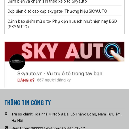
Cảm biến va chạm zin theo xe ô tô Skyauto
Cốp điện ô tô cao cấp skygate- Thương hiệu SKYAUTO
Cảnh báo điểm mù ô tô- Phụ kiện hữu ích nhất hiện nay BSD
(SKYAUTO)
THÔNG TIN CÔNG TY
Trụ sở chính: Tòa nhà 4, Ngõ 8 Đại Lộ Thăng Long, Nam Từ Liêm,
Hà Nội
Điện thoại:
0833221968 hoặc 0988 470 212