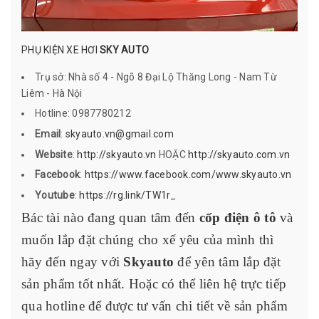
PHỤ KIỆN XE HƠI
SKY AUTO
Trụ sở: Nhà số 4 - Ngõ 8 Đại Lộ Thăng Long - Nam Từ
Liêm - Hà Nội
Hotline: 0987780212
Email
:
skyauto.vn@gmail.com
Website
:
http://skyauto.vn
HOẶC
http://skyauto.com.vn
Facebook
:
https://www.facebook.com/www.skyauto.vn
Youtube
:
https://rg.link/TW1r_
Bác tài nào đang quan tâm đến
cốp điện ô tô
và
muốn lắp đặt chúng cho xế yêu của mình thì
hãy đến ngay với
Skyauto
để yên tâm lắp đặt
sản phẩm tốt nhất. Hoặc có thể liên hệ trực tiếp
qua hotline để được tư vấn chi tiết về sản phẩm