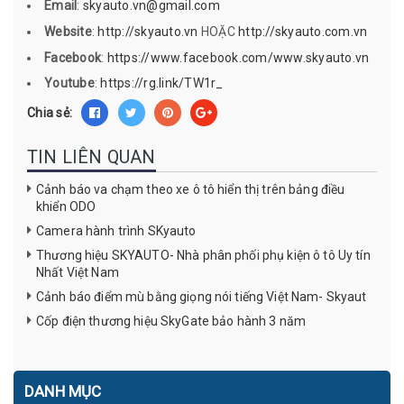
Email
:
skyauto.vn@gmail.com
Website
:
http://skyauto.vn
HOẶC
http://skyauto.com.vn
Facebook
:
https://www.facebook.com/www.skyauto.vn
Youtube
:
https://rg.link/TW1r_
Chia sẻ:
TIN LIÊN QUAN
Cảnh báo va chạm theo xe ô tô hiển thị trên bảng điều
khiển ODO
Camera hành trình SKyauto
Thương hiệu SKYAUTO- Nhà phân phối phụ kiện ô tô Uy tín
Nhất Việt Nam
Cảnh báo điểm mù bằng giọng nói tiếng Việt Nam- Skyaut
Cốp điện thương hiệu SkyGate bảo hành 3 năm
DANH MỤC