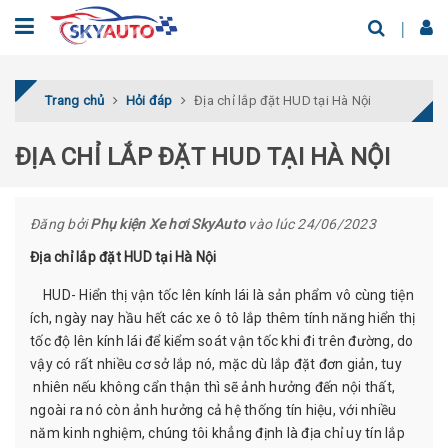
Trang chủ
Hỏi đáp
Địa chỉ lắp đặt HUD tại Hà Nội
ĐỊA CHỈ LẮP ĐẶT HUD TẠI HÀ NỘI
Đăng bởi
Phụ kiện Xe hơi SkyAuto
vào lúc 24/06/2023
Địa chỉ lắp đặt HUD tại Hà Nội
HUD- Hiển thị vận tốc lên kính lái là sản phẩm vô cùng tiện
ích, ngày nay hầu hết các xe ô tô lắp thêm tính năng hiển thị
tốc độ lên kính lái để kiểm soát vận tốc khi đi trên đường, do
vậy có rất nhiều cơ sở lắp nó, mặc dù lắp đặt đơn giản, tuy
nhiên nếu không cẩn thận thì sẽ ảnh hưởng đến nội thất,
ngoài ra nó còn ảnh hưởng cả hệ thống tín hiệu, với nhiều
năm kinh nghiệm, chúng tôi khẳng định là địa chỉ uy tín lắp