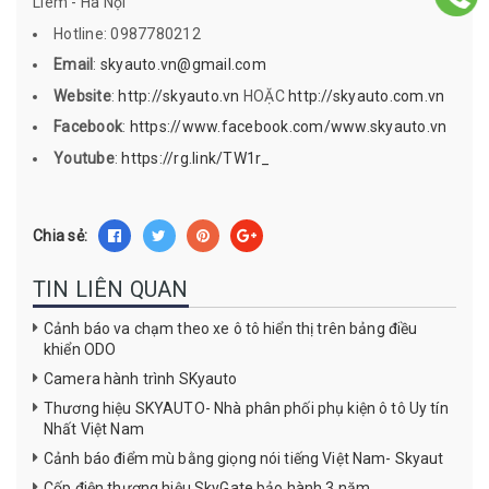
Liêm - Hà Nội
Hotline: 0987780212
Email
:
skyauto.vn@gmail.com
Website
:
http://skyauto.vn
HOẶC
http://skyauto.com.vn
Facebook
:
https://www.facebook.com/www.skyauto.vn
Youtube
:
https://rg.link/TW1r_
Chia sẻ:
TIN LIÊN QUAN
Cảnh báo va chạm theo xe ô tô hiển thị trên bảng điều
khiển ODO
Camera hành trình SKyauto
Thương hiệu SKYAUTO- Nhà phân phối phụ kiện ô tô Uy tín
Nhất Việt Nam
Cảnh báo điểm mù bằng giọng nói tiếng Việt Nam- Skyaut
Cốp điện thương hiệu SkyGate bảo hành 3 năm