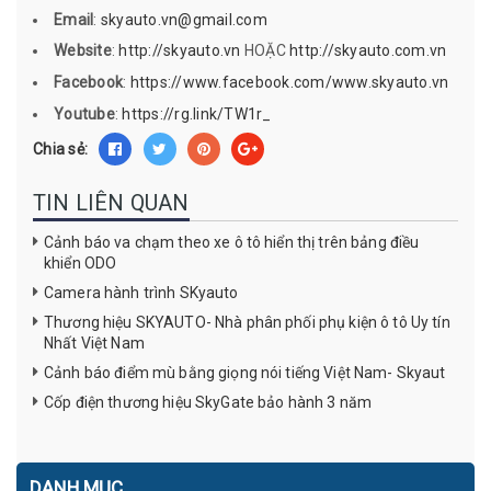
Email
:
skyauto.vn@gmail.com
Website
:
http://skyauto.vn
HOẶC
http://skyauto.com.vn
Facebook
:
https://www.facebook.com/www.skyauto.vn
Youtube
:
https://rg.link/TW1r_
Chia sẻ:
TIN LIÊN QUAN
Cảnh báo va chạm theo xe ô tô hiển thị trên bảng điều
khiển ODO
Camera hành trình SKyauto
Thương hiệu SKYAUTO- Nhà phân phối phụ kiện ô tô Uy tín
Nhất Việt Nam
Cảnh báo điểm mù bằng giọng nói tiếng Việt Nam- Skyaut
Cốp điện thương hiệu SkyGate bảo hành 3 năm
DANH MỤC