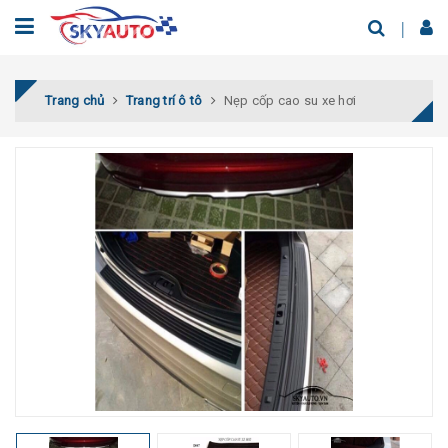
Trang chủ
Trang trí ô tô
Nẹp cốp cao su xe hơi