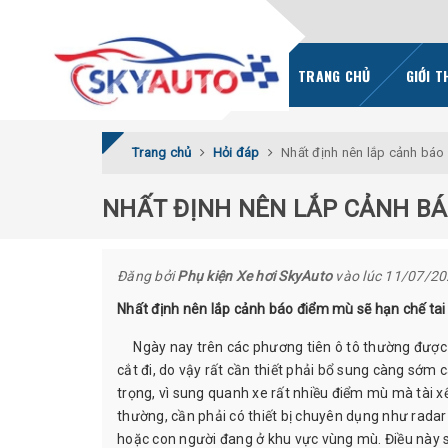
TRANG CHỦ
GIỚI T
Trang chủ
Hỏi đáp
Nhất định nên lắp cảnh báo
NHẤT ĐỊNH NÊN LẮP CẢNH BÁ
Đăng bởi
Phụ kiện Xe hơi SkyAuto
vào lúc 11/07/2
Nhất định nên lắp cảnh báo điểm mù sẽ hạn chế tai
Ngày nay trên các phương tiên ô tô thường được tra
cắt đi, do vậy rất cần thiết phải bổ sung càng sớm
trọng, vì sung quanh xe rất nhiều điểm mù mà tài 
thường, cần phải có thiết bị chuyên dụng như rada
hoặc con người đang ở khu vực vùng mù. Điều này s