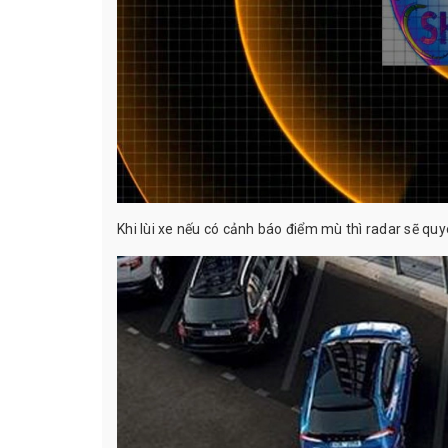
Khi lùi xe nếu có cảnh báo điểm mù thì radar sẽ quye