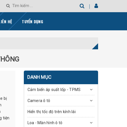
LIÊN HỆ
TUYỂN DỤNG
 THÔNG
DANH MỤC
Cảm biến áp suất lốp - TPMS
e bị
Camera ô tô
n
h
Hiển thị tốc độ trên kính lái
g tiện
Loa - Màn hình ô tô