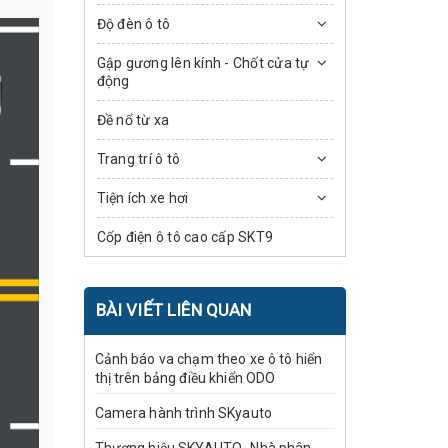
Độ đèn ô tô
Gập gương lên kính - Chốt cửa tự
động
Đề nổ từ xa
Trang trí ô tô
Tiện ích xe hơi
Cốp điện ô tô cao cấp SKT9
BÀI VIẾT LIÊN QUAN
Cảnh báo va chạm theo xe ô tô hiển
thị trên bảng điều khiển ODO
Camera hành trình SKyauto