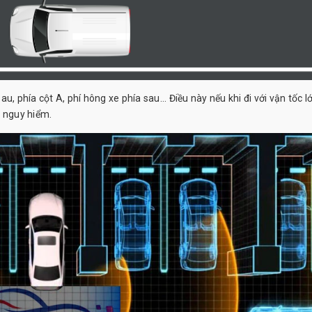
, phía cột A, phí hông xe phía sau... Điều này nếu khi đi với vận tốc lớ
kỳ nguy hiểm.