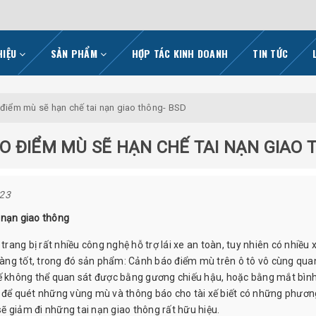
HIỆU
SẢN PHẨM
HỢP TÁC KINH DOANH
TIN TỨC
 điểm mù sẽ hạn chế tai nạn giao thông- BSD
O ĐIỂM MÙ SẼ HẠN CHẾ TAI NẠN GIAO
023
 nạn giao thông
ng bị rất nhiều công nghệ hỗ trợ lái xe an toàn, tuy nhiên có nhiều x
 càng tốt, trong đó sản phẩm: Cảnh báo điểm mù trên ô tô vô cùng qua
xế không thể quan sát được bằng gương chiếu hậu, hoặc bằng mắt bìn
r để quét những vùng mù và thông báo cho tài xế biết có những phươn
ẽ giảm đi những tai nạn giao thông rất hữu hiệu.