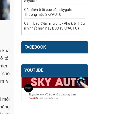
Skyauto
Cốp điện ô tô cao cấp skygate-
Thương hiệu SKYAUTO
Cảnh báo điểm mù ô tô- Phụ kiện hữu
ích nhất hiện nay BSD (SKYAUTO)
FACEBOOK
i khả
ô tô.
hiên,
YOUTUBE
n cho
ểm vì
i môi
 năng