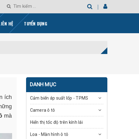
LIÊN HỆ
TUYỂN DỤNG
DANH MỤC
n ích
Cảm biến áp suất lốp - TPMS
những
Camera ô tô
ô
mà
Hiển thị tốc độ trên kính lái
Loa - Màn hình ô tô