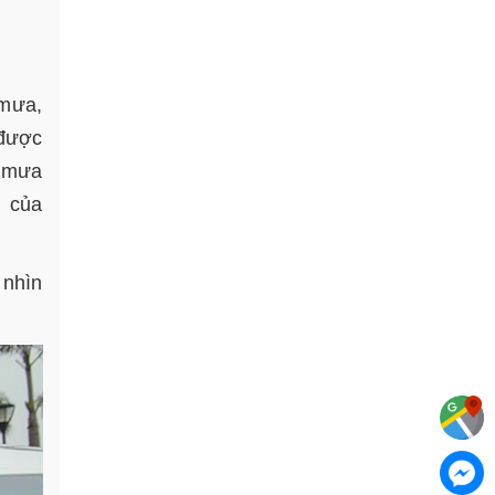
 mưa,
 được
o mưa
n của
 nhìn