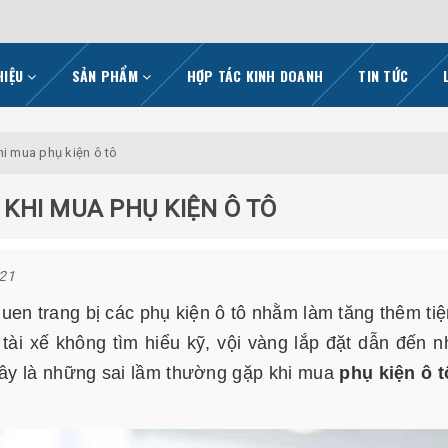
HIỆU
SẢN PHẨM
HỢP TÁC KINH DOANH
TIN TỨC
i mua phụ kiện ô tô
KHI MUA PHỤ KIỆN Ô TÔ
021
quen trang bị các phụ kiện ô tô nhằm làm tăng thêm tiệ
tài xế không tìm hiểu kỹ, vội vàng lắp đặt dẫn đến 
đây là những sai lầm thường gặp khi mua
phụ kiện ô t