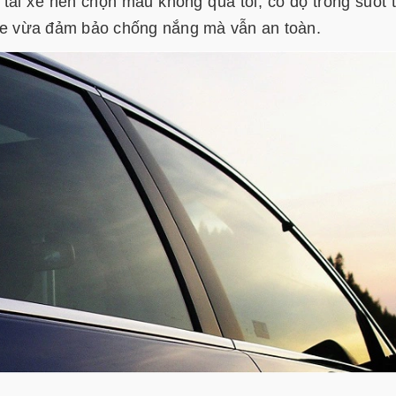
c tài xế nên chọn màu không quá tối, có độ trong suốt 
 xe vừa đảm bảo chống nắng mà vẫn an toàn.