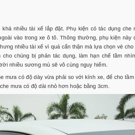
khá nhiều tài xế lắp đặt. Phụ kiện có tác dụng che
goài vào trong xe ô tô. Thông thường, phụ kiện này
hưng nhiều tài xế vì quá cẩn thận mà lựa chọn vè ch
n cho chúng bị phản tác dụng, làm hạn chế tầm nhì
ặc trời nhiều sương mù sẽ vô cùng nguy hiểm.
che mưa có độ dày vừa phải so với kính xe, để cho tầm
è che mưa có độ dài nhỏ hơn hoặc bằng 3cm.