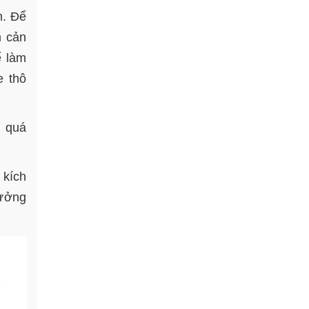
m. Để
m cản
ể làm
e thô
u quá
 kích
hưởng