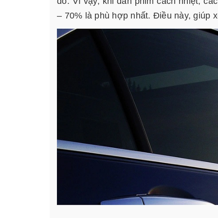
đó. Vì vậy, khi dán phim cách nhiệt, cá
– 70% là phù hợp nhất. Điều này, giúp