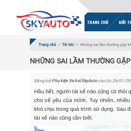
TRANG CHỦ
GIỚI T
Trang chủ
Tin tức
Những sai lầm thường gặp kh
NHỮNG SAI LẦM THƯỜNG GẶP 
Đăng bởi
Phụ kiện Xe hơi SkyAuto
vào lúc 26/01/2
Hầu hết, người tài xế nào cũng có thói 
cho xế yêu của mình. Tuy nhiên, nhiều 
khó chịu trong quá trình sử dụng. Sau 
tài xế nào cũng cần biết.