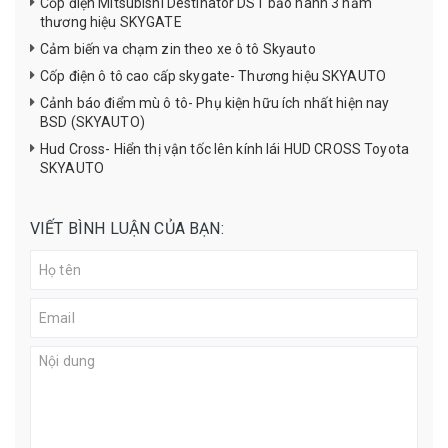
Cốp điện Mitsubishi Destinator DST bảo hành 3 năm
thương hiệu SKYGATE
Cảm biến va chạm zin theo xe ô tô Skyauto
Cốp điện ô tô cao cấp skygate- Thương hiệu SKYAUTO
Cảnh báo điểm mù ô tô- Phụ kiện hữu ích nhất hiện nay
BSD (SKYAUTO)
Hud Cross- Hiển thị vận tốc lên kính lái HUD CROSS Toyota
SKYAUTO
VIẾT BÌNH LUẬN CỦA BẠN: