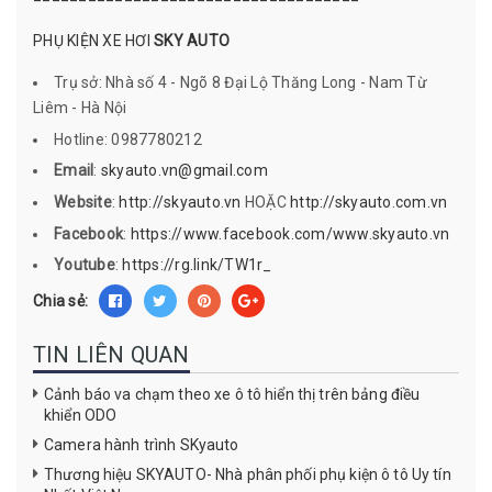
PHỤ KIỆN XE HƠI
SKY AUTO
Trụ sở: Nhà số 4 - Ngõ 8 Đại Lộ Thăng Long - Nam Từ
Liêm - Hà Nội
Hotline: 0987780212
Email
:
skyauto.vn@gmail.com
Website
:
http://skyauto.vn
HOẶC
http://skyauto.com.vn
Facebook
:
https://www.facebook.com/www.skyauto.vn
Youtube
:
https://rg.link/TW1r_
Chia sẻ:
TIN LIÊN QUAN
Cảnh báo va chạm theo xe ô tô hiển thị trên bảng điều
khiển ODO
Camera hành trình SKyauto
Thương hiệu SKYAUTO- Nhà phân phối phụ kiện ô tô Uy tín