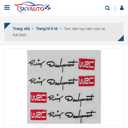
Trang chủ
Trang trí ô tô
Tem dán tay nắm cửa xe
RACING