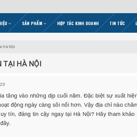
HIỆU
SẢN PHẨM
HỢP TÁC KINH DOANH
TIN TỨC
ại Hà Nội
 TẠI HÀ NỘI
020
a tăng vào những dịp cuối năm. Đặc biệt sự xuất hiệ
oạt động ngày càng sôi nổi hơn. Vậy địa chỉ nào chă
uy tín, đáng tin cậy ngay tại Hà Nội? Hãy tham khảo
 đây.