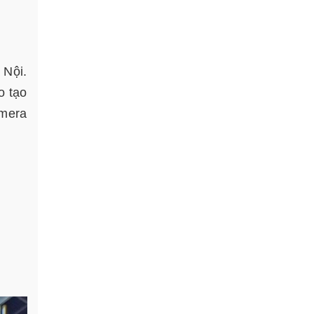
 Nội.
o tạo
amera