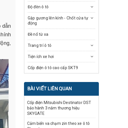
Độ đèn ô tô
Gập gương lên kính - Chốt cửa tự
động
p dẫn
chính
Đề nổ từ xa
động,
Trang trí ô tô
Tiện ích xe hơi
Cốp điện ô tô cao cấp SKT9
BÀI VIẾT LIÊN QUAN
Cốp điện Mitsubishi Destinator DST
bảo hành 3 năm thương hiệu
SKYGATE
Cảm biến va chạm zin theo xe ô tô