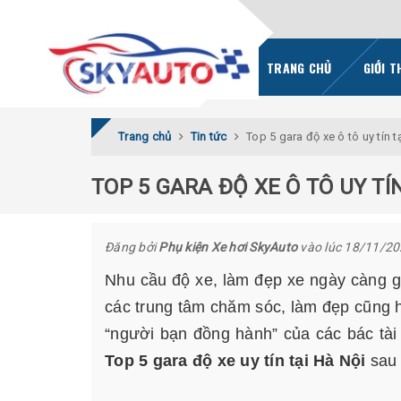
TRANG CHỦ
GIỚI T
Trang chủ
Tin tức
Top 5 gara độ xe ô tô uy tín t
TOP 5 GARA ĐỘ XE Ô TÔ UY TÍN
Đăng bởi
Phụ kiện Xe hơi SkyAuto
vào lúc 18/11/2
Nhu cầu độ xe, làm đẹp xe ngày càng gi
các trung tâm chăm sóc, làm đẹp cũng h
“người bạn đồng hành” của các bác tài 
Top 5 gara độ xe uy tín tại Hà Nội
sau