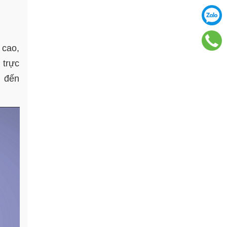
 cao,
 trực
p đến