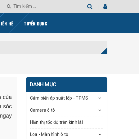
LIÊN HỆ
TUYỂN DỤNG
DANH MỤC
n của
Cảm biến áp suất lốp - TPMS
m sóc
Camera ô tô
 ngay
Hiển thị tốc độ trên kính lái
Loa - Màn hình ô tô