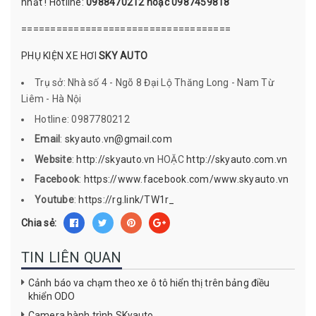
nhất ! Hotline:
0988470212 hoặc 0987459818
====================================
PHỤ KIỆN XE HƠI
SKY AUTO
Trụ sở: Nhà số 4 - Ngõ 8 Đại Lộ Thăng Long - Nam Từ
Liêm - Hà Nội
Hotline: 0987780212
Email
:
skyauto.vn@gmail.com
Website
:
http://skyauto.vn
HOẶC
http://skyauto.com.vn
Facebook
:
https://www.facebook.com/www.skyauto.vn
Youtube
:
https://rg.link/TW1r_
Chia sẻ:
TIN LIÊN QUAN
Cảnh báo va chạm theo xe ô tô hiển thị trên bảng điều
khiển ODO
Camera hành trình SKyauto