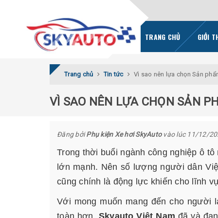
TRANG CHỦ
GIỚI T
Trang chủ
Tin tức
Vì sao nên lựa chọn Sản ph
VÌ SAO NÊN LỰA CHỌN SẢN P
Đăng bởi
Phụ kiện Xe hơi SkyAuto
vào lúc 11/12/2
Trong thời buổi ngành công nghiệp ô tô
lớn mạnh. Nên số lượng người dân Việ
cũng chính là động lực khiến cho lĩnh 
Với mong muốn mang đến cho người lái 
toàn hơn.
Skyauto Việt Nam
đã và đan