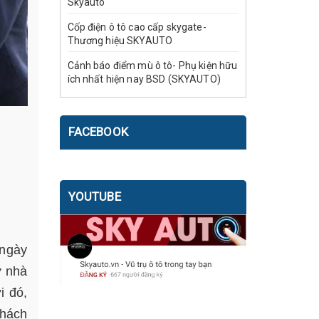
Skyauto
Cốp điện ô tô cao cấp skygate-
Thương hiệu SKYAUTO
Cảnh báo điểm mù ô tô- Phụ kiện hữu
ích nhất hiện nay BSD (SKYAUTO)
FACEBOOK
YOUTUBE
 ngày
ừ nhà
i đó,
khách