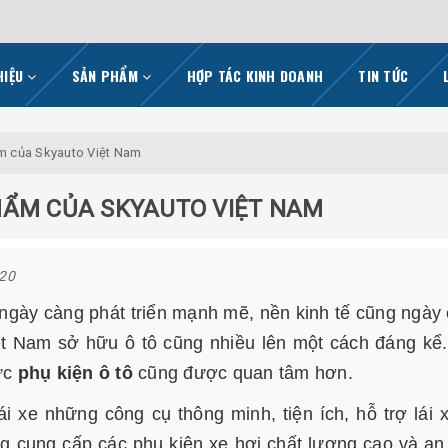
HIỆU
SẢN PHẨM
HỢP TÁC KINH DOANH
TIN TỨC
ẩm của Skyauto Việt Nam
HẨM CỦA SKYAUTO VIỆT NAM
020
 ngày càng phát triển mạnh mẽ, nền kinh tế cũng ngày
t Nam sở hữu ô tô cũng nhiều lên một cách đáng kể
vực
phụ kiện ô tô
cũng được quan tâm hơn.
xe những công cụ thông minh, tiện ích, hỗ trợ lái 
g cung cấp các phụ kiện xe hơi chất lượng cao và an