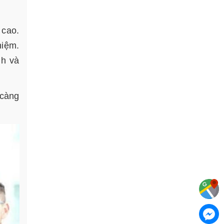
 cao.
hiệm.
nh và
 càng