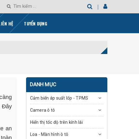
LIÊN HỆ
TUYỂN DỤNG
DANH MỤC
 càng
Cảm biến áp suất lốp - TPMS
. Đây
Camera ô tô
Hiển thị tốc độ trên kính lái
xe an
Loa - Màn hình ô tô
 toàn