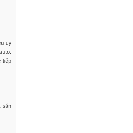
ệu uy
auto.
 tiếp
, sẵn