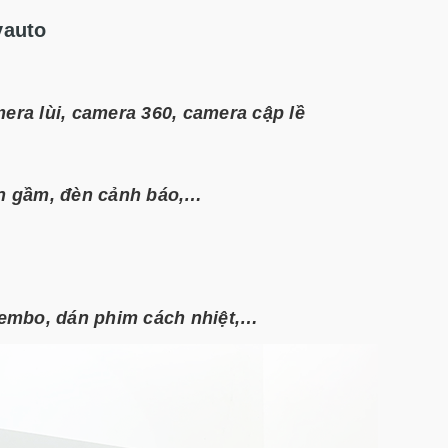
yauto
mera lùi, camera 360, camera cập lề
đèn gầm, đèn cảnh báo,…
brembo, dán phim cách nhiệt,…