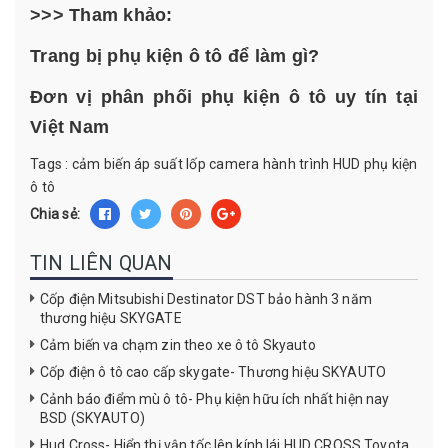
>>> Tham khảo:
Trang bị phụ kiện ô tô để làm gì?
Đơn vị phân phối phụ kiện ô tô uy tín tại
Việt Nam
Tags :
cảm biến áp suất lốp
camera hành trình
HUD
phụ kiện
ô tô
Chia sẻ:
TIN LIÊN QUAN
Cốp điện Mitsubishi Destinator DST bảo hành 3 năm
thương hiệu SKYGATE
Cảm biến va chạm zin theo xe ô tô Skyauto
Cốp điện ô tô cao cấp skygate- Thương hiệu SKYAUTO
Cảnh báo điểm mù ô tô- Phụ kiện hữu ích nhất hiện nay
BSD (SKYAUTO)
Hud Cross- Hiển thị vận tốc lên kính lái HUD CROSS Toyota