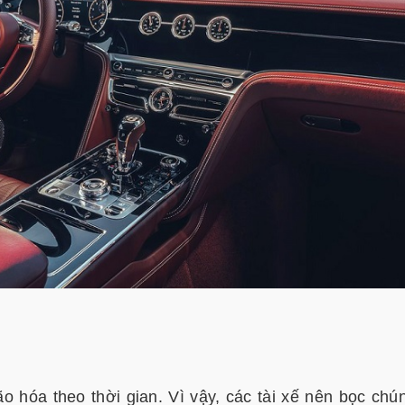
o hóa theo thời gian. Vì vậy, các tài xế nên bọc chún