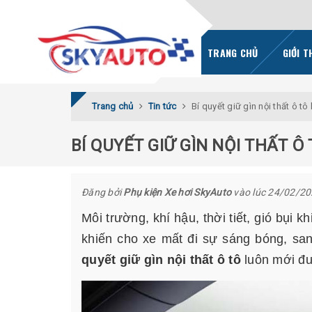
TRANG CHỦ
GIỚI T
Trang chủ
Tin tức
Bí quyết giữ gìn nội thất ô tô
BÍ QUYẾT GIỮ GÌN NỘI THẤT Ô
Đăng bởi
Phụ kiện Xe hơi SkyAuto
vào lúc 24/02/2
Môi trường, khí hậu, thời tiết, gió bụi 
khiến cho xe mất đi sự sáng bóng, san
quyết giữ gìn nội thất ô tô
luôn mới đư