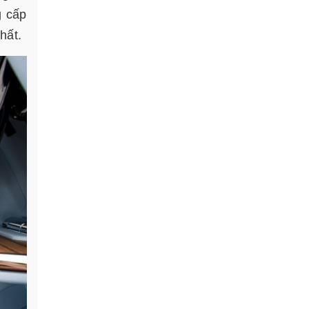
g cấp
hất.