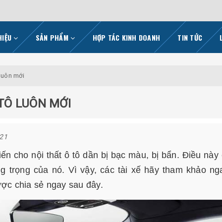
HIỆU
SẢN PHẨM
HỢP TÁC KINH DOANH
TIN TỨC
 luôn mới
 TÔ LUÔN MỚI
021
khiến cho nội thất ô tô dần bị bạc màu, bị bẩn. Điều này
g trọng của nó. Vì vậy, các tài xế hãy tham khảo n
ợc chia sẻ ngay sau đây.