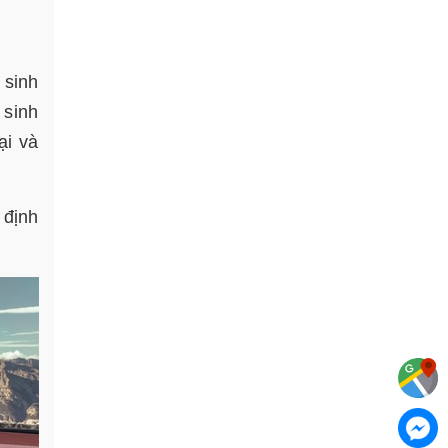
 sinh
 sinh
ại và
 định