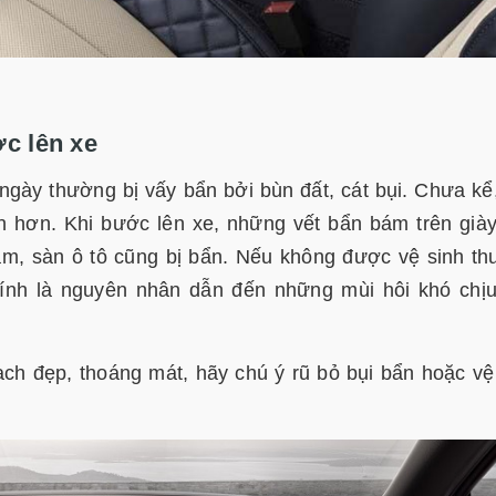
ớc lên xe
gày thường bị vấy bẩn bởi bùn đất, cát bụi. Chưa kể
n hơn. Khi bước lên xe, những vết bẩn bám trên già
hảm, sàn ô tô cũng bị bẩn. Nếu không được vệ sinh t
hính là nguyên nhân dẫn đến những mùi hôi khó chị
sạch đẹp, thoáng mát, hãy chú ý rũ bỏ bụi bẩn hoặc vệ