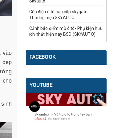
Skyauto
Cốp điện ô tô cao cấp skygate-
Thương hiệu SKYAUTO
Cảnh báo điểm mù ô tô- Phụ kiện hữu
ích nhất hiện nay BSD (SKYAUTO)
, vào
FACEBOOK
y dép
hường
u cho
YOUTUBE
 sinh