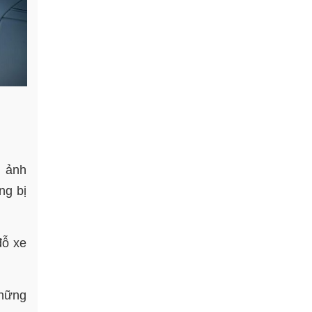
ị ảnh
ng bị
đỗ xe
những