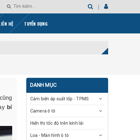
LIÊN HỆ
TUYỂN DỤNG
DANH MỤC
 cũng
Cảm biến áp suất lốp - TPMS
gay
bí
Camera ô tô
Hiển thị tốc độ trên kính lái
Loa - Màn hình ô tô