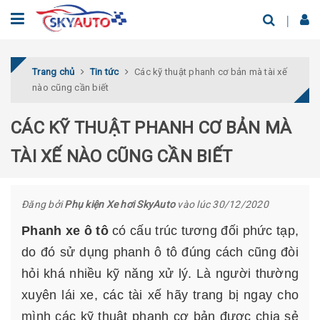
Trang chủ
Tin tức
Các kỹ thuật phanh cơ bản mà tài xế
nào cũng cần biết
CÁC KỸ THUẬT PHANH CƠ BẢN MÀ
TÀI XẾ NÀO CŨNG CẦN BIẾT
Đăng bởi
Phụ kiện Xe hơi SkyAuto
vào lúc 30/12/2020
Phanh xe ô tô
có cấu trúc tương đối phức tạp,
do đó sử dụng phanh ô tô đúng cách cũng đòi
hỏi khá nhiều kỹ năng xử lý. Là người thường
xuyên lái xe, các tài xế hãy trang bị ngay cho
mình các kỹ thuật phanh cơ bản được chia sẻ