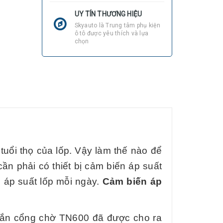
UY TÍN THƯƠNG HIỆU
Skyauto là Trung tâm phụ kiện
ô tô được yêu thích và lựa
chọn
uổi thọ của lốp. Vậy làm thế nào để
cần phải có thiết bị cảm biến áp suất
i áp suất lốp mỗi ngày.
Cảm biến áp
 gắn cổng chờ TN600 đã được cho ra