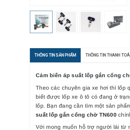
THÔNG TIN SẢN PHẨM
THÔNG TIN THANH TO
Cảm biến áp suất lốp gắn cổng c
Theo các chuyên gia xe hơi thì lốp
biết được lốp xe ô tô có đang ở trạn
lốp. Bạn đang cần tìm một sản phẩm
suất lốp gắn cổng chờ TN600
chín
Với mong muốn hỗ trợ người lái từ