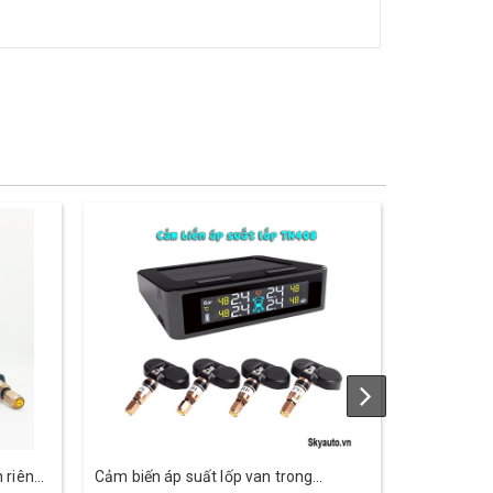
 riêng
Cảm biến áp suất lốp van trong
Cảm biến áp