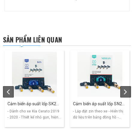
SẢN PHẨM LIÊN QUAN
Cảm biến áp suất lốp SK21
Cảm biến áp suất lốp SN21
cho xe Kia
dành riêng cho dòng xe
- Dành cho xe Kia Cerato 2019
- Lắp đặt zin theo xe - Hiển thị
Nissan
- 2020 - Thiết kế nhỏ gọn, hiện
dữ liệu trên bảng đồng hồ -
đại, đảm bảo tính...
Cảnh báo khi áp suất lốp...