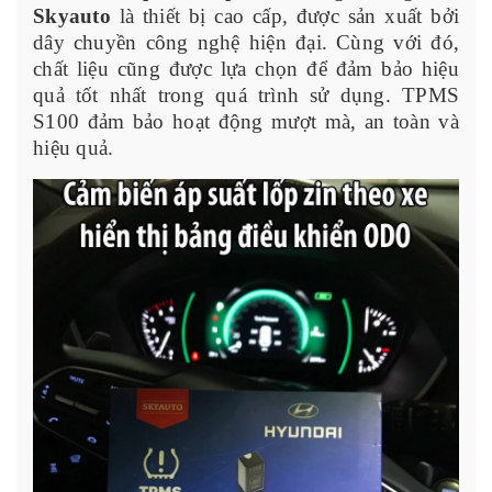
Skyauto
là thiết bị cao cấp, được sản xuất bởi
dây chuyền công nghệ hiện đại. Cùng với đó,
chất liệu cũng được lựa chọn để đảm bảo hiệu
quả tốt nhất trong quá trình sử dụng. TPMS
S100 đảm bảo hoạt động mượt mà, an toàn và
hiệu quả.