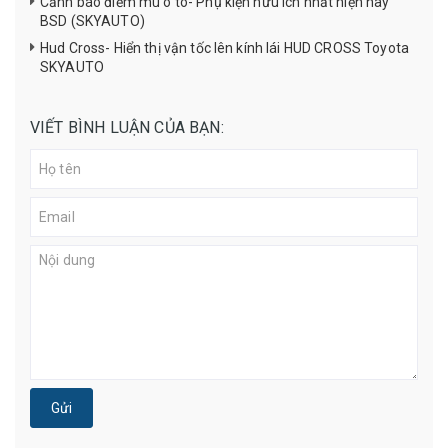
Cảnh báo điểm mù ô tô- Phụ kiện hữu ích nhất hiện nay
BSD (SKYAUTO)
Hud Cross- Hiển thị vận tốc lên kính lái HUD CROSS Toyota
SKYAUTO
VIẾT BÌNH LUẬN CỦA BẠN:
Gửi