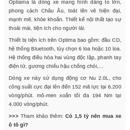
Optiama là dòng xe mang hình dáng to lớn,
phong cách Châu Âu, toát lên vẻ hiện đại,
mạnh mẽ, khỏe khoắn. Thiết kế nội thất tạo sự
thoải mái, tiện ích cho người lái.
Thiết bị tiện ích trên Optima bao gồm: đầu CD,
hệ thống Bluetooth, tùy chọn 6 loa hoặc 10 loa.
Hệ thống điều hòa hai vùng độc lập, phanh tay
điện tử, gương chiếu hậu chống chói,…
Dòng xe này sử dụng động cơ Nu 2.0L, cho
công suất cực đại lên đến 152 mã lực tại 6.200
vòng/phút. mô-men xoắn tối đa 194 Nm tại
4.000 vòng/phút.
>>>
Tham khảo thêm:
Có 1,5 tỷ nên mua xe
ô tô gì?