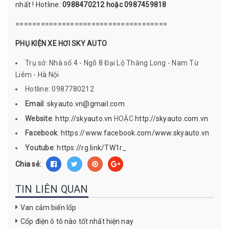
nhất ! Hotline:
0988470212 hoặc 0987459818
====================================
PHỤ KIỆN XE HƠI SKY AUTO
Trụ sở: Nhà số 4 - Ngõ 8 Đại Lộ Thăng Long - Nam Từ
Liêm - Hà Nội
Hotline: 0987780212
Email
:
skyauto.vn@gmail.com
Website
:
http://skyauto.vn
HOẶC
http://skyauto.com.vn
Facebook
:
https://www.facebook.com/www.skyauto.vn
Youtube
:
https://rg.link/TW1r_
Chia sẻ:
TIN LIÊN QUAN
Van cảm biến lốp
Cốp điện ô tô nào tốt nhất hiện nay