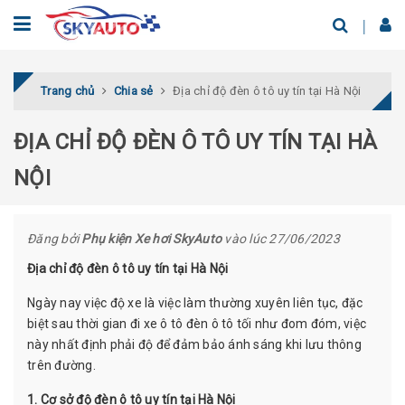
Trang chủ
Chia sẻ
Địa chỉ độ đèn ô tô uy tín tại Hà Nội
ĐỊA CHỈ ĐỘ ĐÈN Ô TÔ UY TÍN TẠI HÀ
NỘI
Đăng bởi
Phụ kiện Xe hơi SkyAuto
vào lúc 27/06/2023
Địa chỉ độ đèn ô tô uy tín tại Hà Nội
Ngày nay việc độ xe là việc làm thường xuyên liên tục, đặc
biệt sau thời gian đi xe ô tô đèn ô tô tối như đom đóm, việc
này nhất định phải độ để đảm bảo ánh sáng khi lưu thông
trên đường.
1. Cơ sở độ đèn ô tô uy tín tại Hà Nội