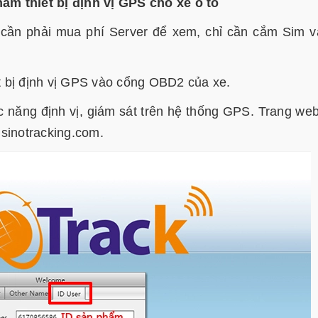
m thiết bị định vị GPS cho xe ô tô
 cần phải mua phí Server để xem, chỉ cần cắm Sim v
ết bị định vị GPS vào cổng OBD2 của xe.
c năng định vị, giám sát trên hệ thống GPS. Trang we
à sinotracking.com.