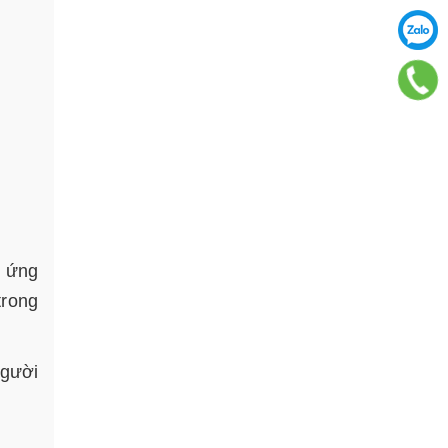
i ứng
trong
người