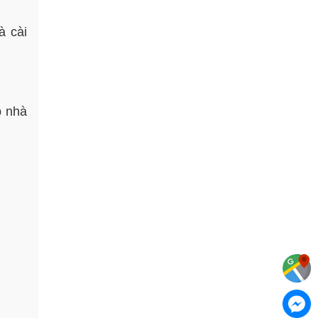
à cài
b nhà