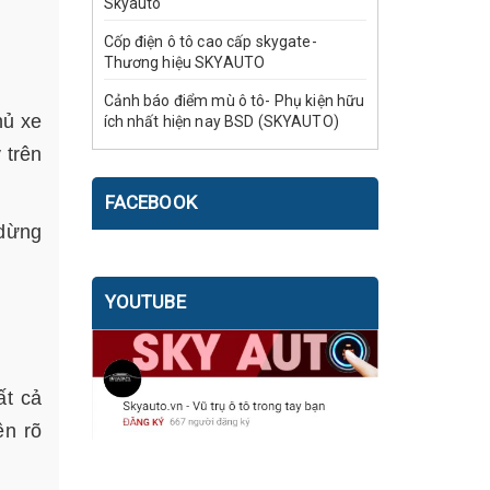
Skyauto
Cốp điện ô tô cao cấp skygate-
Thương hiệu SKYAUTO
Cảnh báo điểm mù ô tô- Phụ kiện hữu
hủ xe
ích nhất hiện nay BSD (SKYAUTO)
 trên
FACEBOOK
 dừng
YOUTUBE
ất cả
ên rõ