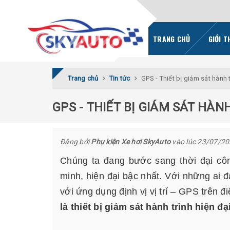
TRANG CHỦ
GIỚI T
Trang chủ
Tin tức
GPS - Thiết bị giám sát hành t
GPS - THIẾT BỊ GIÁM SÁT HÀN
Đăng bởi
Phụ kiện Xe hơi SkyAuto
vào lúc 23/07/2
Chúng ta đang bước sang thời đại côn
minh, hiện đại bậc nhất. Với những ai 
với ứng dụng định vị vị trí – GPS trên đ
là thiết bị giám sát hành trình hiện đạ