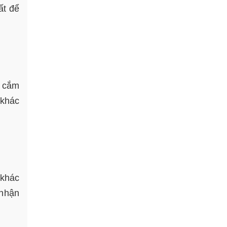
ất để
n cắm
 khác
 khác
 nhận