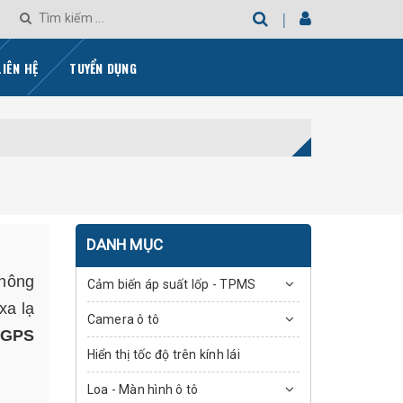
LIÊN HỆ
TUYỂN DỤNG
DANH MỤC
thông
Cảm biến áp suất lốp - TPMS
xa lạ
Camera ô tô
GPS
Hiển thị tốc độ trên kính lái
Loa - Màn hình ô tô