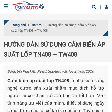
Trang chủ
Tin tức
Hướng dẫn sử dụng cảm biến áp
suất lốp TN408 – TW408
HƯỚNG DẪN SỬ DỤNG CẢM BIẾN ÁP
SUẤT LỐP TN408 – TW408
Đăng bởi
Phụ kiện Xe hơi SkyAuto
vào lúc 24/08/2020
Cảm biến áp suất lốp TN408
là phụ kiện công
nghệ được sản xuất nhằm mục đích hỗ trợ
người lái xe chăm sóc và bảo vệ tốt hơn. Với
tính năng ưu việt của mình, thiết bị đang ngày
càng được các tài xế lái ưa chuộng. Tuy nhiên,