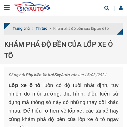
Trang chủ
Tin tức
Khám phá độ bền của lốp xe ô tô
KHÁM PHÁ ĐỘ BỀN CỦA LỐP XE Ô
TÔ
Đăng bởi
Phụ kiện Xe hơi SkyAuto
vào lúc 15/03/2021
Lốp xe ô tô
luôn có độ tuổi nhất định, tuy
nhiên do môi trường, địa hình, điều kiện sử
dụng mà thông số này có những thay đổi khác
nhau. Để hiểu rõ hơn về lốp xe, các tài xế hãy
cùng khám phá độ bền của lốp xe ô tô ngay