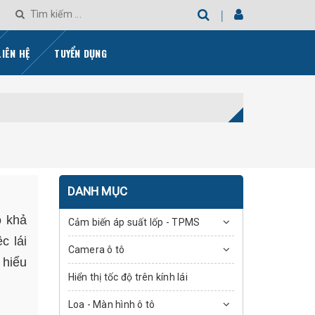
LIÊN HỆ
TUYỂN DỤNG
DANH MỤC
ó khả
Cảm biến áp suất lốp - TPMS
c lái
Camera ô tô
 hiểu
Hiển thị tốc độ trên kính lái
Loa - Màn hình ô tô