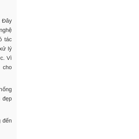
. Đây
 nghệ
ó tác
xử lý
c. Vì
n cho
chống
c đẹp
g đến