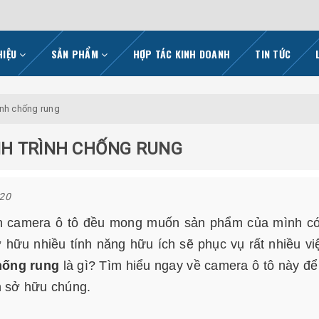
HIỆU
SẢN PHẨM
HỢP TÁC KINH DOANH
TIN TỨC
rình chống rung
NH TRÌNH CHỐNG RUNG
020
ọn camera ô tô đều mong muốn sản phẩm của mình c
ở hữu nhiều tính năng hữu ích sẽ phục vụ rất nhiều việ
hống run
g
là gì? Tìm hiểu ngay về camera ô tô này để
n sở hữu chúng.