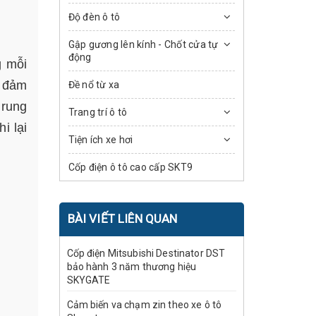
Độ đèn ô tô
Gập gương lên kính - Chốt cửa tự
động
g mỗi
ể đảm
Đề nổ từ xa
 rung
Trang trí ô tô
i lại
Tiện ích xe hơi
Cốp điện ô tô cao cấp SKT9
BÀI VIẾT LIÊN QUAN
Cốp điện Mitsubishi Destinator DST
bảo hành 3 năm thương hiệu
SKYGATE
Cảm biến va chạm zin theo xe ô tô