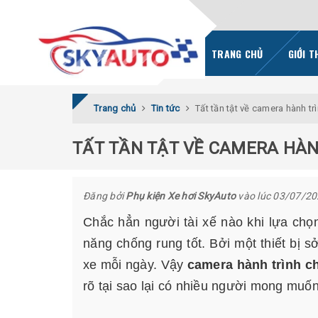
TRANG CHỦ
GIỚI T
Trang chủ
Tin tức
Tất tần tật về camera hành t
TẤT TẦN TẬT VỀ CAMERA HÀ
Đăng bởi
Phụ kiện Xe hơi SkyAuto
vào lúc 03/07/2
Chắc hẳn người tài xế nào khi lựa ch
năng chống rung tốt. Bởi một thiết bị s
xe mỗi ngày. Vậy
camera hành trình c
rõ tại sao lại có nhiều người mong muố