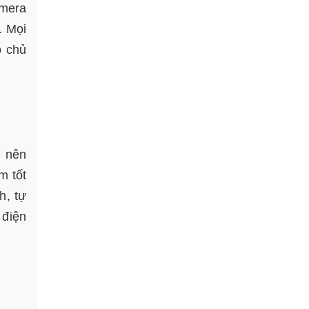
amera
. Mọi
o chủ
ở nên
m tốt
h, tự
 điện