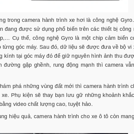
g trong camera hành trình xe hơi là công nghệ Gyro
n đang được sử dụng phổ biến trên các thiết bị công
ệp,… Cụ thể, công nghệ Gyro là một chip cảm biến c
 từng góc máy. Sau đó, dữ liệu sẽ được đưa về bộ vi 
ng kính tại góc máy đó để giữ nguyên hình ảnh thu đượ
ạn đường gập ghềnh, rung động mạnh thì camera vẫ
 khám phá những vùng đất mới thì camera hành trình 
ên xe. Phụ kiện sẽ thay bạn lưu gữ những khoảnh khắ
bằng video chất lượng cao, tuyệt hảo.
ung hiệu quả, camera hành trình cho xe ô tô còn man