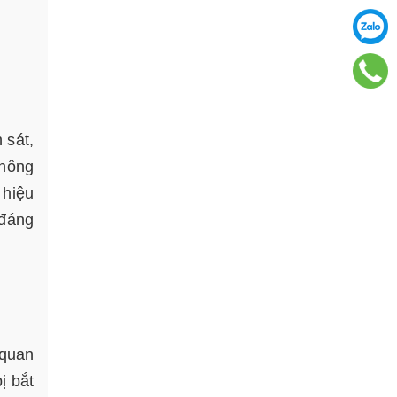
 sát,
thông
 hiệu
 đáng
 quan
ị bắt