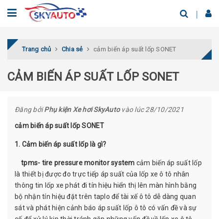
Trang chủ
Chia sẻ
cảm biến áp suất lốp SONET
CẢM BIẾN ÁP SUẤT LỐP SONET
Đăng bởi
Phụ kiện Xe hơi SkyAuto
vào lúc 28/10/2021
cảm biến áp suất lốp SONET
1. Cảm biến áp suất lốp là gì?
tpms- tire pressure monitor system
cảm biến áp suất lốp
là thiết bị được đo trực tiếp áp suất của lốp xe ô tô nhân
thông tin lốp xe phát đi tín hiệu hiển thị lên màn hình bằng
bộ nhận tín hiệu đặt trên taplo để tài xế ô tô dễ dàng quan
sát và phát hiện cảnh báo áp suất lốp ô tô có vấn đề và sự
cố để xử lý kịp thời tránh gặp những vấn đề về lốp xe ô tô