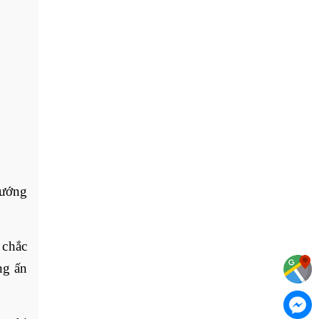
hướng
 chắc
ng ấn