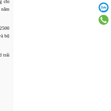
g chi
u nằm
 2500
và bộ
 trải