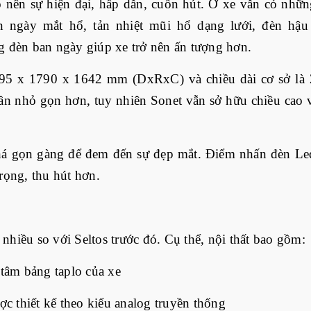
 nên sự hiện đại, hấp dẫn, cuốn hút. Ở xe vẫn có nhữn
an ngày mắt hổ, tản nhiệt mũi hổ dạng lưới, đèn hậ
g đèn ban ngày giúp xe trở nên ấn tượng hơn.
3995 x 1790 x 1642 mm (DxRxC) và chiều dài cơ sở là
hần nhỏ gọn hơn, tuy nhiên Sonet vẫn sở hữu chiều cao 
khá gọn gàng để đem đến sự đẹp mắt. Điểm nhấn đèn Led
rọng, thu hút hơn.
nhiều so với Seltos trước đó. Cụ thể, nội thất bao gồm:
tâm bảng taplo của xe
ược thiết kế theo kiểu analog truyền thống