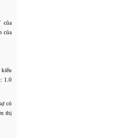
V của
n của
 kiểu
: 1.0
sự có
n thị