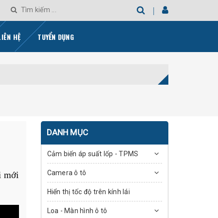
LIÊN HỆ
TUYỂN DỤNG
DANH MỤC
Cảm biến áp suất lốp - TPMS
Camera ô tô
i mới
Hiển thị tốc độ trên kính lái
Loa - Màn hình ô tô