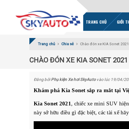
TRANG CHỦ
GIỚI T
Trang chủ
Chia sẻ
Chào đón xe KIA Sonet 2021
CHÀO ĐÓN XE KIA SONET 2021
Đăng bởi
Phụ kiện Xe hơi SkyAuto
vào lúc 19/04/2
Khám phá Kia Sonet sắp ra mắt tại V
Kia Sonet 2021
, chiếc xe mini SUV hiện
này sở hữu điều gì đặc biệt, các tài xế hã