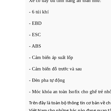
Xe có đầy đủ tính năng an toàn như:
- 6 túi khí
- EBD
- ESC
- ABS
- Cảm biến áp suất lốp
- Cảm biến đỗ trước và sau
- Đèn pha tự động
- Móc khóa an toàn Isofix cho ghế trẻ nh
Trên đây là toàn bộ thông tin cơ bản về c
Việt Nam cho những bác nào đang quan 