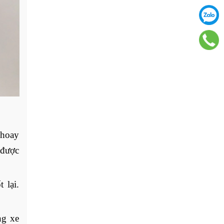
hoay 
được 
lại. 
g xe 