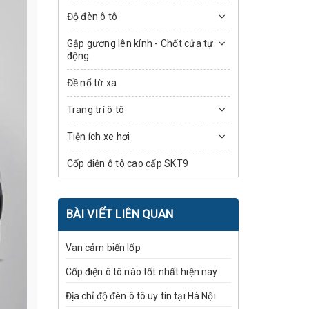
Độ đèn ô tô
Gập gương lên kính - Chốt cửa tự
động
Đề nổ từ xa
Trang trí ô tô
Tiện ích xe hơi
Cốp điện ô tô cao cấp SKT9
BÀI VIẾT LIÊN QUAN
Van cảm biến lốp
Cốp điện ô tô nào tốt nhất hiện nay
Địa chỉ độ đèn ô tô uy tín tại Hà Nội