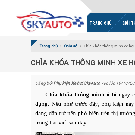
TRANG CHỦ
GIỚI T
Trang chủ
Chia sẻ
Chìa khóa thông minh xe hơi
CHÌA KHÓA THÔNG MINH XE H
Đăng bởi
Phụ kiện Xe hơi SkyAuto
vào lúc 19/10/2
Chìa khóa thông minh ô tô
 ngày c
dụng. Nếu như trước đây, phụ kiện này
đang dần trở nên phổ biến trên thị trườn
trong bài viết sau đây. 