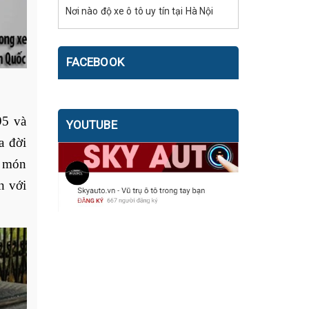
Nơi nào độ xe ô tô uy tín tại Hà Nội
FACEBOOK
5 và 
YOUTUBE
 đời 
 món 
 với 