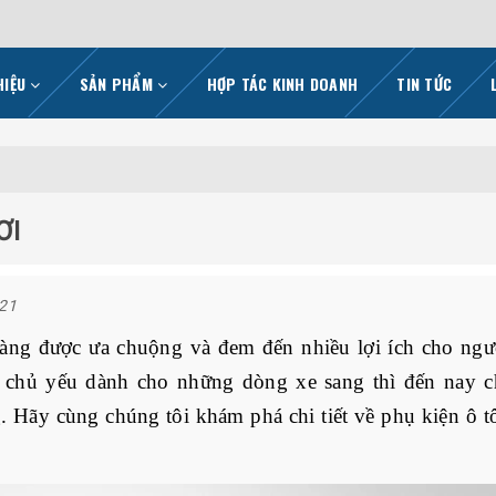
HIỆU
SẢN PHẨM
HỢP TÁC KINH DOANH
TIN TỨC
ƠI
021
àng được ưa chuộng và đem đến nhiều lợi ích cho ngườ
 chủ yếu dành cho những dòng xe sang thì đến nay c
g. Hãy cùng chúng tôi khám phá chi tiết về phụ kiện ô tô