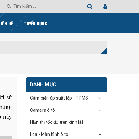
LIÊN HỆ
TUYỂN DỤNG
DANH MỤC
i sử 
Cảm biến áp suất lốp - TPMS
húng 
Camera ô tô
 này 
Hiển thị tốc độ trên kính lái
Loa - Màn hình ô tô