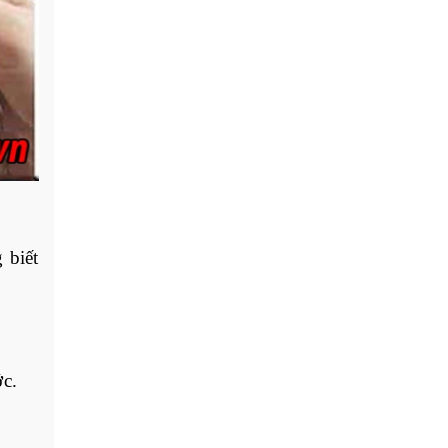
biết 
ớc.