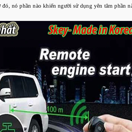
ờ đó, nó phần nào khiến người sử dụng yên tâm phần nà