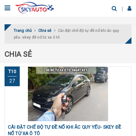
Trang chủ
Chia sẻ
Cài đặt chế độ tự đề nổ khi ắc quy
yếu- skey đề nổ từ xa ô tô
CHIA SẺ
T10
27
CÀI ĐẶT CHẾ ĐỘ TỰ ĐỀ NỔ KHI ẮC QUY YẾU- SKEY ĐỀ
NỔ TỪ XA Ô TÔ