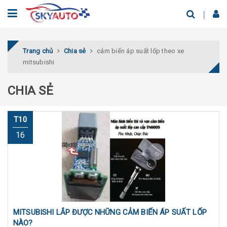
Trang chủ
Chia sẻ
cảm biến áp suất lốp theo xe
mitsubishi
CHIA SẺ
T10
16
MITSUBISHI LẮP ĐƯỢC NHỮNG CẢM BIẾN ÁP SUẤT LỐP
NÀO?