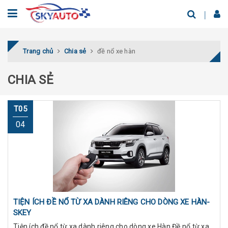
Trang chủ
Chia sẻ
đề nổ xe hàn
CHIA SẺ
T05
04
TIỆN ÍCH ĐỀ NỔ TỪ XA DÀNH RIÊNG CHO DÒNG XE HÀN-
SKEY
Tiện ích đề nổ từ xa dành riêng cho dòng xe Hàn Đề nổ từ xa