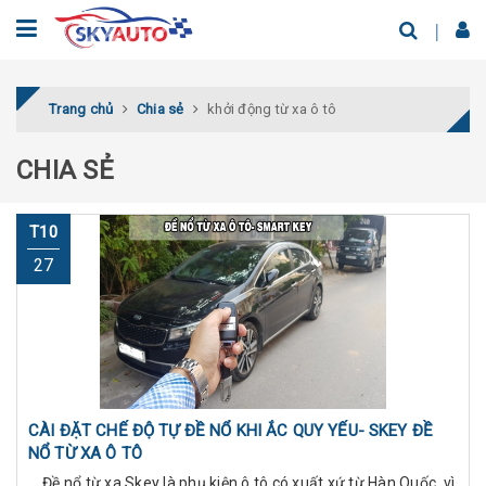
Trang chủ
Chia sẻ
khởi động từ xa ô tô
CHIA SẺ
T10
27
CÀI ĐẶT CHẾ ĐỘ TỰ ĐỀ NỔ KHI ẮC QUY YẾU- SKEY ĐỀ
NỔ TỪ XA Ô TÔ
Đề nổ từ xa Skey là phụ kiện ô tô có xuất xứ từ Hàn Quốc, vì